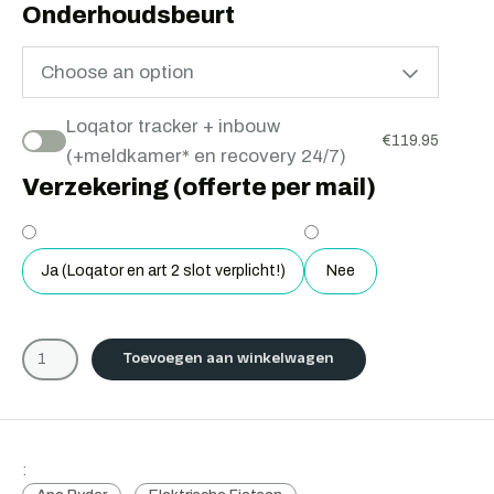
Onderhoudsbeurt
Choose an option
Loqator tracker + inbouw
€
119.95
(+meldkamer* en recovery 24/7)
Verzekering (offerte per mail)
Ja (Loqator en art 2 slot verplicht!)
Nee
Toevoegen aan winkelwagen
: