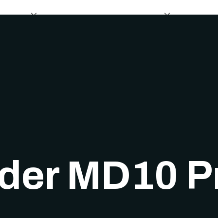
e fietsen
Ondersteuning en dealerschap
Over on
der MD10 