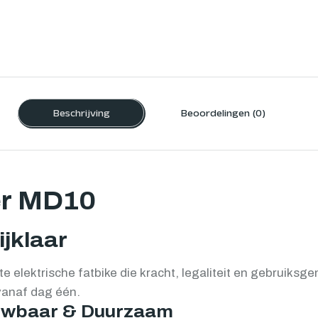
Beschrijving
Beoordelingen (0)
er MD10
ijklaar
elektrische fatbike die kracht, legaliteit en gebruiksgem
vanaf dag één.
ouwbaar & Duurzaam