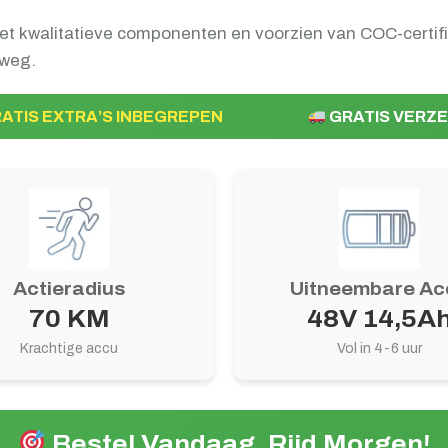
 kwalitatieve componenten en voorzien van COC-certifi
 weg.
ATIS EXTRA’S INBEGREPEN
GRATIS VERZE
Actieradius
Uitneembare Ac
70 KM
48V 14,5A
Krachtige accu
Vol in 4-6 uur
Bestel Vandaag, Rijd Morgen!