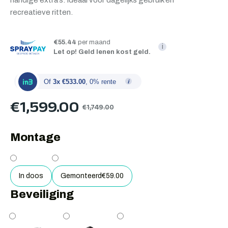
handige extra’s. Ideaal voor dagelijks gebruik én
recreatieve ritten.
€55.44
per maand
i
Let op! Geld lenen kost geld.
Of
3x €533.00
, 0% rente
€
1,599.00
€
1,749.00
Montage
In doos
Gemonteerd
€
59.00
Beveiliging