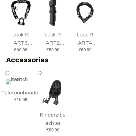
Lock-R
Lock-R
Lock-R
ART3
ART2
ART4
€
49.99
€
59.99
€
69.99
kettingslot
vouwslot
kettingslot
Accessories
Telefoonhouder
€
19.99
Kinderzitje
achter
€
89.99