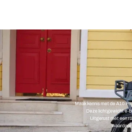
Home
Elektrisch
Contact
Maak kennis met de A10 Pro
Deze lichtgewicht e-bi
Uitgerust met een ro
waardoor 