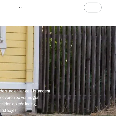
s
Shop
Nieuws
de stad en lange afstanden!
te leveren op vermogen.
rijden op één lading,
itstapjes.