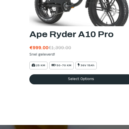
Ape Ryder A10 Pro
€
999.00
€
1,399.00
Snel geleverd!
25 KM
50-70 KM
36V 15Ah
Select Options