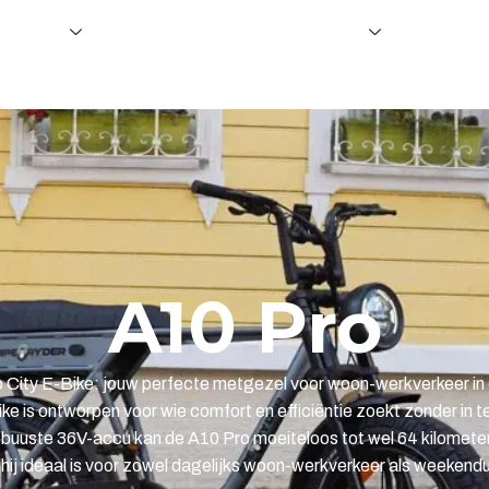
e fietsen
Ondersteuning en dealerschap
Over on
A10 Pro
 City E-Bike: jouw perfecte metgezel voor woon-werkverkeer in 
ke is ontworpen voor wie comfort en efficiëntie zoekt zonder in 
buuste 36V-accu kan de A10 Pro moeiteloos tot wel 64 kilometer 
hij ideaal is voor zowel dagelijks woon-werkverkeer als weekendu