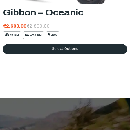
Gibbon – Oceanic
€
2,600.00
€
2,800.00
25 KM
±70 KM
48V
Select Options