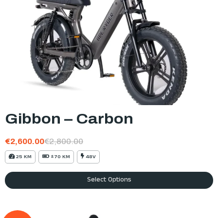
Gibbon – Carbon
€
2,600.00
€
2,800.00
25 KM
±70 KM
48V
Select Options