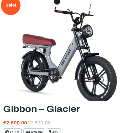
Sale!
Gibbon – Glacier
€
2,600.00
€
2,800.00
25 KM
±70 KM
48V