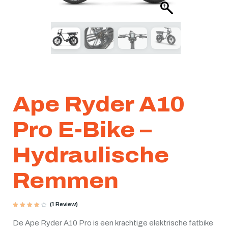
Ape Ryder A10
Pro E-Bike –
Hydraulische
Remmen
(
1
Review)
Gewaardeerd
1
4.00
op 5
De Ape Ryder A10 Pro is een krachtige elektrische fatbike
gebaseerd
op
klant