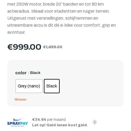
waardering
met 250W motor, brede 20″ banden en tot 80 km
actieradius. Ideaal voor stadsritten en ruiger terrein.
Uitgerust met versnellingen, schijfremmen en
uitneembare accu is dit dé e-bike voor comfort, grip en
avontuur.
€
999.00
€
1,499.00
color
: Black
Grey (nano)
Black
Wissen
€34.64
per maand
i
Let op! Geld lenen kost geld.