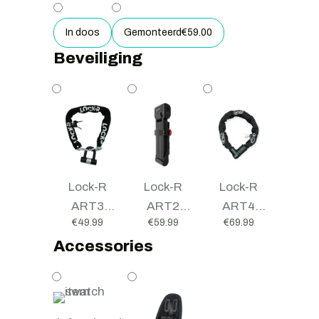
In doos
Gemonteerd
€
59.00
Beveiliging
Lock-R
Lock-R
Lock-R
ART3
ART2
ART4
€
49.99
€
59.99
€
69.99
kettingslot
vouwslot
kettingslot
Accessories