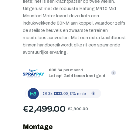
fiets; het is een krachtpatser op twee wielen.
Uitgerust met de robuuste Bafang M410 Mid
Mounted Motor levert deze fiets een
indrukwekkende 80NM aan koppel, waardoor zelfs
de steilste heuvels en zwaarste terreinen
moeiteloos aanvoelen. Met een extra krachtboost
binnen handbereik wordt elke rit een spannende
avontuurlijke ervaring.
€86.64
per maand
i
Let op! Geld lenen kost geld.
Of
3x €833.00
, 0% rente
€
2,499.00
€
2,900.00
Montage