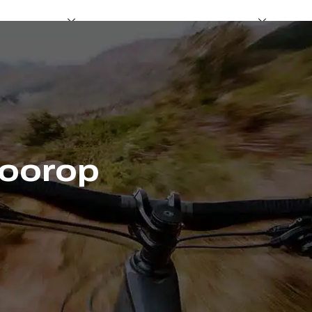
ische fietsen
Ondersteuning en dealerschap
Hak
Voorop