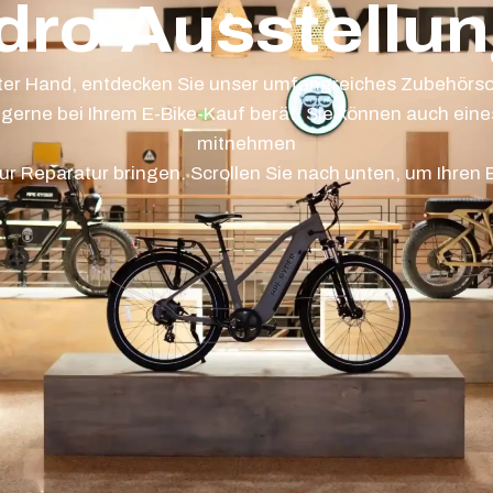
dro Ausstellu
ster Hand, entdecken Sie unser umfangreiches Zubehörso
gerne bei Ihrem E-Bike-Kauf berät. Sie können auch eines
mitnehmen
zur Reparatur bringen. Scrollen Sie nach unten, um Ihren