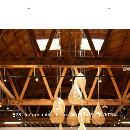
ische fietsen
Ondersteuning en dealerschap
Über
828 Hermosa Ave, Hermosa Beach, CA 90254